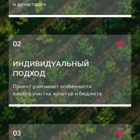
ГАРАНТИЯ РЕЗУЛЬТАТА
Система спроектирована
и смонтирована
профессионалами —
работает с первого дня.
УМЕНЬШЕНИЕ ЗАТРАТ
Окупаемость за 1−2
сезона за счет роста
урожайности, экономии
на воде, удобрениях,
и фунгицидах