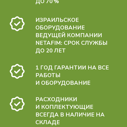
ЗАЩИТЫ
ОТ ЗАМОРОЗКОВ
ДЛЯ САДОВ И ВИНОГРАДНИКОВ
МИКРОСПЛИНКЕРЫ КОМПАНИИ
NETAFIM СОЗДАЮТ «ТЁПЛЫЙ
КОКОН» ВОКРУГ РАСТЕНИЙ
И СОХРАНЯЮТ ЦВЕТКИ
И ЗАВЯЗКИ ДАЖЕ ПРИ НИЗКИХ
ТЕМПЕРАТУРАХ.
Наш инженер рассчитает расход
воды и схему размещения
микросплинкеров под вашу
культуру и климат.
РАСЧИТАТЬ СТОИМОСТЬ