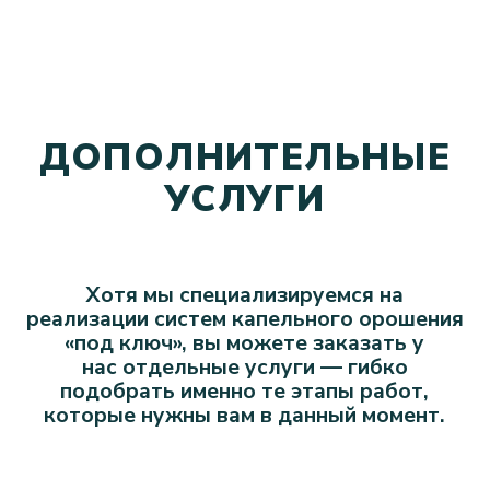
шпалер длиной 2,5 м, что позволяет
оборудовать виноградники площадью
до 780 гектаров.
Помимо этого, мы поставляем
противоградовые сетки ведущих
производителей и выполняем
их монтаж, обеспечивая защиту садов
от природных рисков.
МЫ ВНЕДРЯЕМ ИННОВАЦИИ:
СОВРЕМЕННЫЕ СИСТЕМЫ
ОРОШЕНИЯ, НОВЫЕ СОРТА
ПЛОДОВЫХ КУЛЬТУР,
ПРОВЕРЕННЫЕ В НАШЕЙ
ЛАБОРАТОРИИ. ПОЭТОМУ
КЛИЕНТЫ ДОВЕРЯЮТ НАМ
САМОЕ ЦЕННОЕ — СВОИ
ИНВЕСТИЦИИ.
НАШЕ ПРОИЗВОДСТВО
И ПРОЕКТЫ