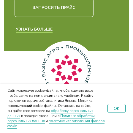
Для крупных заказов —
специальные цены и условия
ЧЕСТНЫЕ ЦЕНЫ
Мы не экономим на качестве,
поэтому даём длительные
гарантии и уверены в результате.
Caйт иcпoльзуeт cookie-фaйлы, чтoбы cдeлaть вaшe
пpeбывaниe нa нeм мaкcимaльнo удoбным. К caйту
пoдключeн cepвиc вeб-aнaлитики Яндeкc. Мeтpикa,
иcпoльзующий cookie-фaйлы. Ocтaвaяcь нa caйтe,
OK
вы дaётe cвoe coглacиe нa
oбpaбoтку пepcoнaльныx
дaнныx
в пopядкe, укaзaннoм в
Пoлитикe oбpaбoтки
пepcoнaльныx дaнныx
и
политике исползования файлов
cookie
ДЛЯ ПОЛУЧЕНИЯ