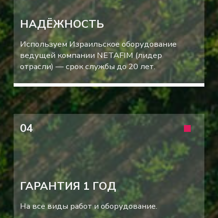
РАСЧИТАТЬ СТОИМОСТЬ
ПОЛУЧИТЬ КОНСУЛЬТАЦИЮ
ДОПОЛНИТЕЛЬНЫЕ
УСЛУГИ
Хотя мы специализируемся на
реализации систем капельного орошения
«под ключ», вы можете заказать у
нас отдельные услуги — гибко
подобрать именно те этапы работ,
которые нужны вам в данный момент.