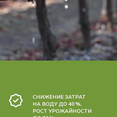
ОБОРУДОВАНИЕ
ВЕДУЩЕЙ КОМПАНИИ
NETAFIM: СРОК СЛУЖБЫ
ДО 20 ЛЕТ
1 ГОД ГАРАНТИИ НА ВСЕ
РАБОТЫ
И ОБОРУДОВАНИЕ
РАСХОДНИКИ
И КОПЛЕКТУЮЩИЕ
ВСЕГДА В НАЛИЧИЕ НА
СКЛАДЕ
ИННОВАЦИОННАЯ
СИСТЕМА