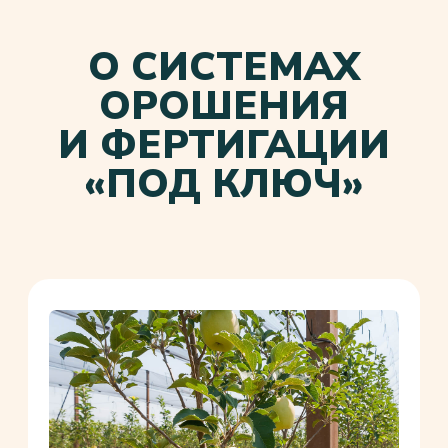
засоления почв
снижают риск эрозии
и вымывания питательных
веществ;
автоматизируют полив даже
на больших площадях.
ЧТО ВХОДИТ В РЕШЕНИЕ
«ПОД КЛЮЧ»:
Анализ участка и расчёт
водопотребления.
Проектирование схемы
полива с разбивкой на
поливные блоки.
Поставка и монтаж или шеф-
монтаж оборудования.
Пусконаладка и обучение
персонала.
РАСЧИТАТЬ СТОИМОСТЬ