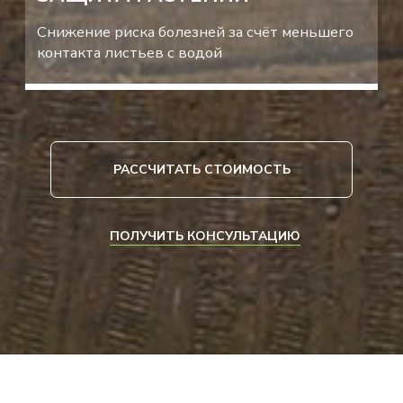
БУДЬ ТО ОТДЕЛЬНЫЙ ЭТАП ИЛИ
КОМПЛЕКС МЕРОПРИЯТИЙ. МЫ
ГАРАНТИРУЕМ:
индивидуальный подход к
каждой задаче;
соблюдение технологических
норм и стандартов;
прозрачную смету без скрытых
платежей;
документальное оформление
всех работ;
консультационную поддержку на
любом этапе.
ЗАПРОСИТЬ ПРАЙС
УЗНАТЬ БОЛЬШЕ