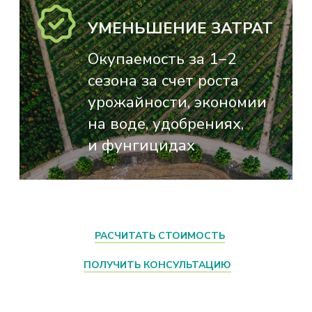
и проектировщиков сопровождает
проект на каждом этапе: от анализа
почвы до сбора первых урожаев.
Мы используем только качественные
материалы и комплектующие,
производим собственные шпалеры
и выращиваем саженцы в питомнике.
Наши шпалеры — эталон надёжности:
они выдерживают десятилетия
эксплуатации, и мы уверенно даём
на них гарантию до 50 лет.
«Базис Агро» является одним
из крупнейших производителей шпалер
в России. Мы выпускаем продукцию
стабильного качества, которую ценят
за долговечность и прочность.
Ежегодно предприятие производит
около 1 100 000 садовых шпалер
длиной 4,5 м — этого достаточно для
закладки сада площадью более 3 000
гектаров. Для виноградников
ежемесячный выпуск составляет
примерно 39 000 металлических