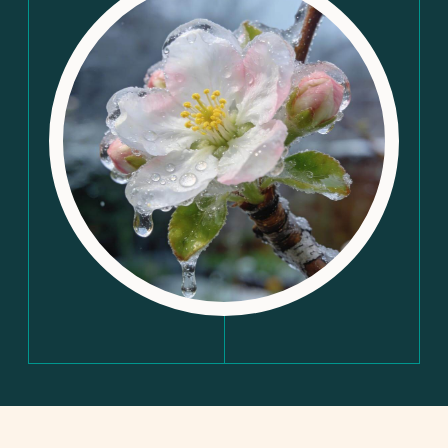
СИСТЕМЫ КАПЕЛЬНОГО
ОРОШЕНИЯ ОТ «БАЗИС
ПОЛИВ» ИДЕАЛЬНО
ПОДХОДЯТ ДЛЯ:
плодовых садов;
виноградников;
полей с овощными культурами
(кукуруза, томаты и др.);
ягодных полей
пропашных культур.
МЫ СОЗДАЁМ СИСТЕМЫ,
КОТОРЫЕ:
работают на любых типах
почв и рельефах;
обеспечивают точечную
подачу воды и удобрений
к корням;
защищают от вторичного