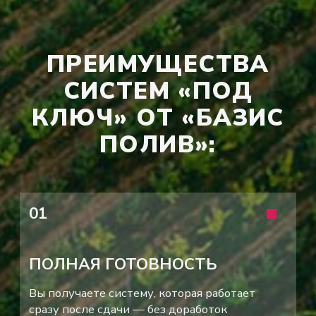
ПОЧЕМУ «ПОД
КЛЮЧ» — ЭТО
ВЫГОДНО ДЛЯ ВАС:
ЭКОНОМИЯ ВРЕМЕНИ
Не нужно искать
подрядчиков, сравнивать
предложения,
контролировать этапы.