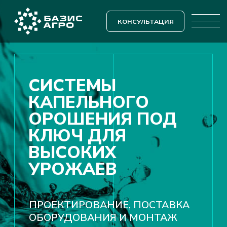
КОНСУЛЬТАЦИЯ
СИСТЕМЫ
КАПЕЛЬНОГО
ОРОШЕНИЯ ПОД
КЛЮЧ ДЛЯ
ВЫСОКИХ
УРОЖАЕВ
ПРОЕКТИРОВАНИЕ, ПОСТАВКА
ОБОРУДОВАНИЯ И МОНТАЖ
Предлагаем решения для любых
масштабов: от небольших ЛПХ до
крупных агрохолдингов.
Закажите систему капельного орошения
— и мы создадим идеальные условия
для вашего урожая!