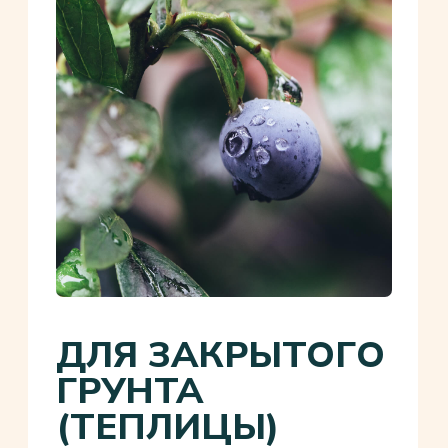
02
ИНДИВИДУАЛЬНЫЙ
ПОДХОД
Проект учитывает особенности
вашего участка, культур и бюджета.
03
НАДЁЖНОСТЬ
Используем Израильское оборудование
ведущей компании NETAFIM (лидер
отрасли) — срок службы до 20 лет.
04