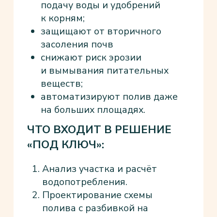
ЧТО ВХОДИТ В РЕШЕНИЕ
«ПОД КЛЮЧ»:
Агрономический аудит
теплицы и расчёт
потребностей культур.
Разработка компактной
схемы полива
с интегрированной
фертигацией.
Поставка и монтаж или шеф-
монтаж оборудования,
включая насосную станицию
«под ключ»
Настройка системы
и инструктаж сотрудников.
РАСЧИТАТЬ СТОИМОСТЬ