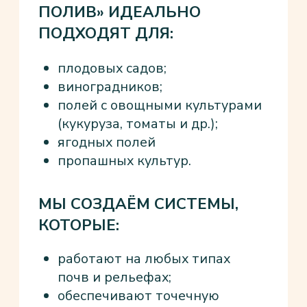
СИСТЕМЫ «БАЗИС ПОЛИВ»
ОБЕСПЕЧИВАЮТ:
автоматизацию полива и
внесения удобрений
контроль и мониторинг
влажности почвы субстрата и
воздуха
точное поддержание
влажности без
переувлажнения воздуха;
дозировку питательных
веществ с учётом фаз роста
растений;
снижение риска грибковых
заболеваний (листья остаются
сухими);
удобство подкормки
высокорослых культур.